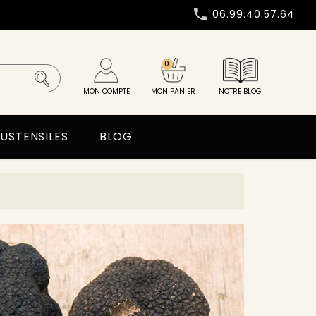

06.99.40.57.64
0
MON COMPTE
MON PANIER
NOTRE BLOG
USTENSILES
BLOG