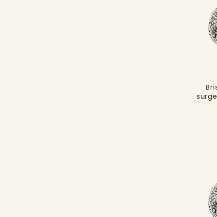
Bri
surg