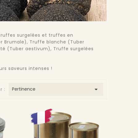
ruffes surgelées et truffes en
er Brumale), Truffe blanche (Tuber
é (Tuber aestivum), Truffe surgelées
urs saveurs intenses !

Pertinence
r :