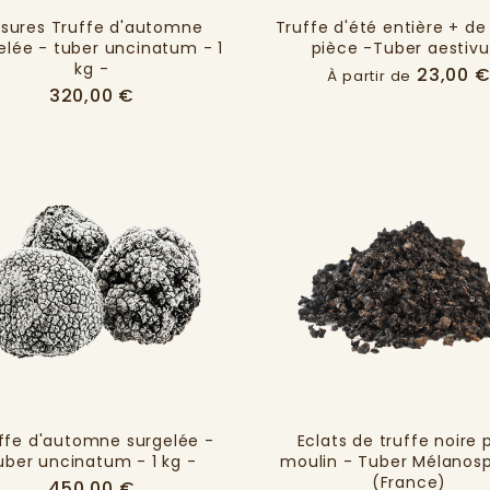
isures Truffe d'automne
Truffe d'été entière + de
elée - tuber uncinatum - 1
pièce -Tuber aestiv
kg -
23,00 
À partir de
Prix
320,00 €
ffe d'automne surgelée -
Eclats de truffe noire 
uber uncinatum - 1 kg -
moulin - Tuber Mélano
(France)
Prix
450,00 €