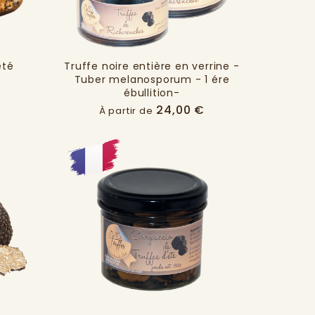
été
Truffe noire entière en verrine -
Tuber melanosporum - 1 ére
Prix
ébullition-
Prix
24,00 €
À partir de