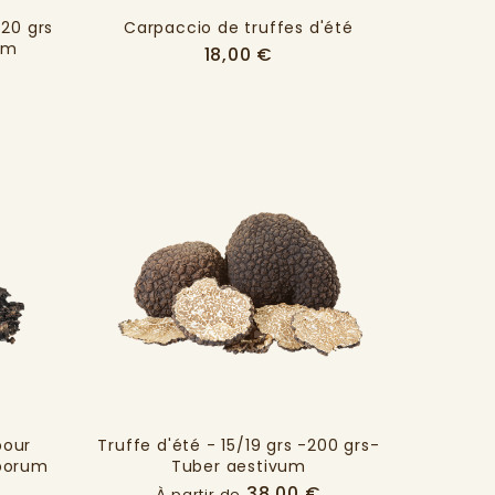
 20 grs
Carpaccio de truffes d'été
um
Prix
18,00 €
Prix
€
pour
Truffe d'été - 15/19 grs -200 grs-
sporum
Tuber aestivum
Prix
38,00 €
À partir de