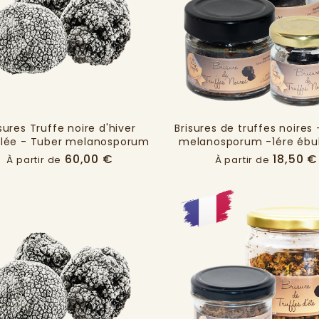
sures Truffe noire d'hiver
Brisures de truffes noires
elée - Tuber melanosporum
melanosporum -1ére ébull
Prix
60,00 €
18,50 €
À partir de
À partir de