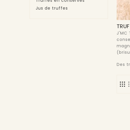
Truffes en conserves
Jus de truffes
TRUF
J'MC 
conse
magna
(bris
Des t