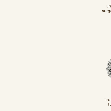
Br
surg
Tru
t