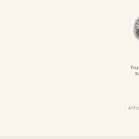
Tru
t
Affi