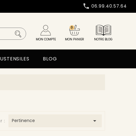

06.99.40.57.64
0
MON COMPTE
MON PANIER
NOTRE BLOG
USTENSILES
BLOG

Pertinence
r :