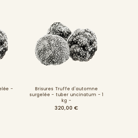
elée -
Brisures Truffe d'automne
surgelée - tuber uncinatum - 1
kg -
Prix
€
Prix
320,00 €