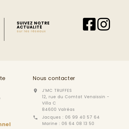
SUIVEZ NOTRE
ACTUALITÉ
sur les réseaux
te
Nous contacter
J’MC TRUFFES

12, rue du Comtat Venaissin -
e
Villa C
84600 Valréas
Jacques : 06 99 40 57 64

nnel
Marine : 06 64 08 13 50