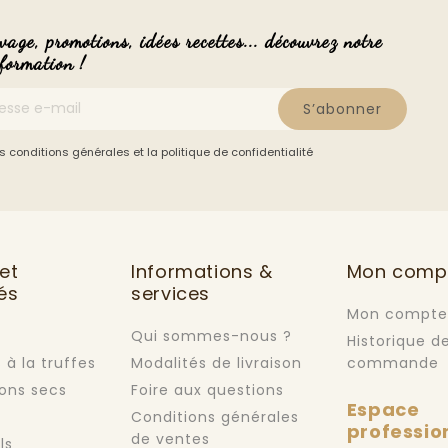
vage, promotions, idées recettes... découvrez notre
nformation !
S’abonner
s conditions générales et la politique de confidentialité
et
Informations &
Mon comp
és
services
Mon compte
Qui sommes-nous ?
Historique d
 à la truffes
Modalités de livraison
commande
ons secs
Foire aux questions
Espace
Conditions générales
professio
de ventes
ls