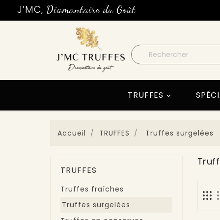
J’MC,
Diamantaire du Goût
TRUFFES
SPÉCI

Accueil
TRUFFES
Truffes surgelées
Truf
TRUFFES
Truffes fraîches
Truffes surgelées