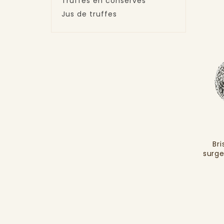
Truffes en conserves
Jus de truffes
Bri
surg