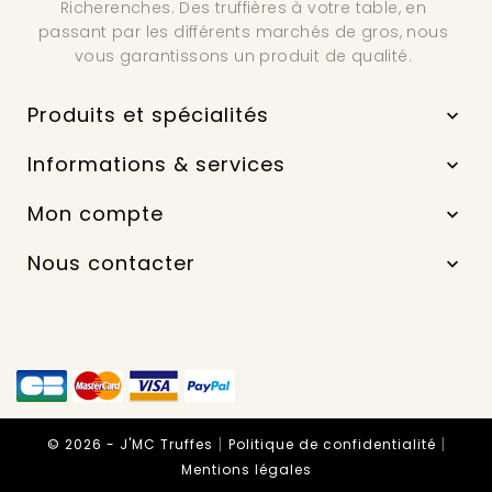
Richerenches. Des truffières à votre table, en
passant par les différents marchés de gros, nous
vous garantissons un produit de qualité.
Produits et spécialités

Informations & services

Mon compte

Nous contacter

|
|
© 2026 - J'MC Truffes
Politique de confidentialité
Mentions légales