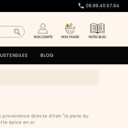

06.99.40.57.64
0
MON COMPTE
MON PANIER
NOTRE BLOG
USTENSILES
BLOG
n provenance directe d'Iran "la perle du
tte épice en or.